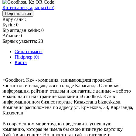
Қатені анықтадыңыз ба?
Поднять в топ
Көру саны:
Бүгін:
0
Бір аптадан кейін:
0
Айына:
0
Барлық уақытта:
23
Сипаттамасы
Пікірлер (0)
Карта
«Goodhost. Kz» - компания, занимающаяся продажей
хостингов и находящаяся в городе Караганда. Основная
информация, рейтинг, отзывы и контактные данные – всё это
можно найти на странице компании «Goodhost. Kz» в
информационном бизнес портале Казахстана bizneskz.su.
Компания расположена по адресу ул. Ермекова, 33, Караганда,
Казахстан.
В современном мире трудно представить успешную
компанию, которая не имела бы свою визитную карточку
(сайт) в интернете. Но, просто так сайт в интернете