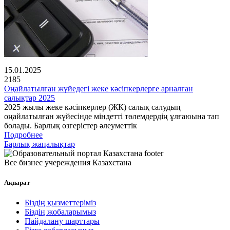
15.01.2025
2185
Оңайлатылған жүйедегі жеке кәсіпкерлерге арналған
салықтар 2025
2025 жылы жеке кәсіпкерлер (ЖК) салық салудың
оңайлатылған жүйесінде міндетті төлемдердің ұлғаюына тап
болады. Барлық өзгерістер әлеуметтік
Подробнее
Барлық жаңалықтар
Все бизнес учереждения Казахстана
Ақпарат
Біздің қызметтеріміз
Біздің жобаларымыз
Пайдалану шарттары