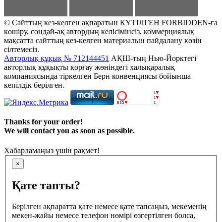
© Сайттың кез-келген ақпаратын КҮТІЛГЕН FORBIDDEN-ға
көшіру, сондай-ақ автордың келісімінсіз, коммерциялық
мақсатта сайттың кез-келген материалын пайдалану көзін
сілтемесіз.
Авторлық құқық № 712144451
АҚШ-тың Нью-Йорктегі
авторлық құқықты қорғау жөніндегі халықаралық
компаниясында тіркелген Берн конвенциясы бойынша
кепілдік берілген.
Thanks for your order!
We will contact you as soon as possible.
Хабарламаңыз үшін рақмет!
×
Қате тапты?
Берілген ақпаратта қате немесе қате тапсаңыз, мекеменің
мекен-жайы немесе телефон нөмірі өзгертілген болса,