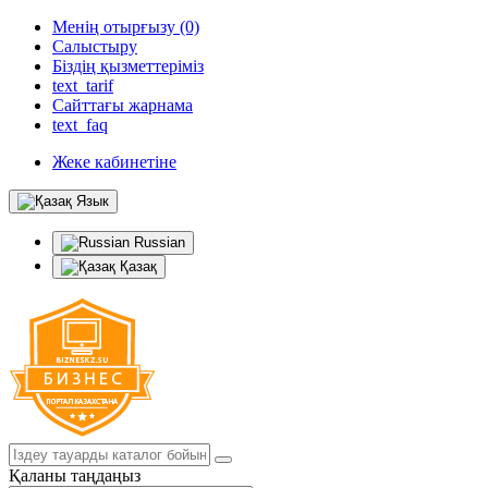
Менің отырғызу (0)
Салыстыру
Біздің қызметтеріміз
text_tarif
Сайттағы жарнама
text_faq
Жеке кабинетіне
Язык
Russian
Қазақ
Қаланы таңдаңыз