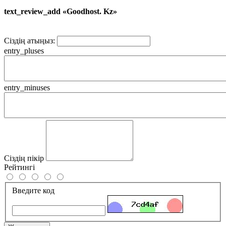
text_review_add «Goodhost. Kz»
Сіздің атыңыз:
entry_pluses
entry_minuses
Сіздің пікір
Рейтингі
Введите код