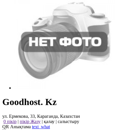
Goodhost. Kz
ул. Ермекова, 33, Караганда, Казахстан
0 пікір
|
пікір Жазу
|
қалау
|
салыстыру
QR Анықтама
text_what