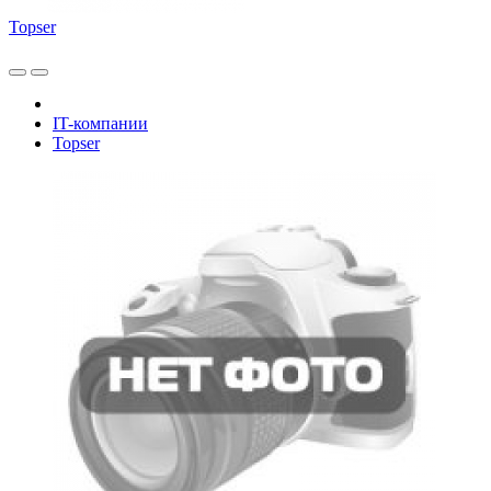
Topser
IT-компании
Topser