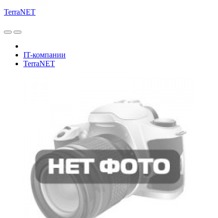
TerraNET
IT-компании
TerraNET