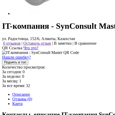
IT-компания - SynConsult Mas
ул. Радостовца, 152/6, Алматы, Казахстан
0 отзывов
|
Оставить отзыв
|
В заметки
|
В сравнение
QR Ссылка
Что это?
Нашли ошибку?
Поднять в топ
Количество просмотров:
За сегодня:
0
За неделю:
0
За месяц:
1
За все время:
32
Описание
Отзывы (0)
Карта
Контакты, описание IT-компания SynCo