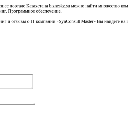
с портале Казахстана bizneskz.su можно найти множество компа
тинг, Программное обеспечение.
г и отзывы о IT-компании «SynConsult Master» Вы найдете на и