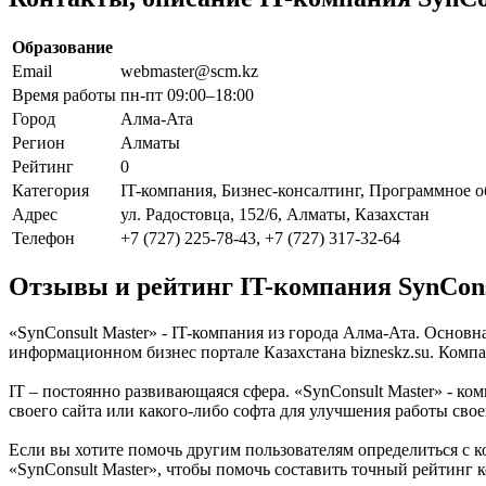
Образование
Email
webmaster@scm.kz
Время работы
пн-пт 09:00–18:00
Город
Алма-Ата
Регион
Алматы
Рейтинг
0
Категория
IT-компания, Бизнес-консалтинг, Программное 
Адрес
ул. Радостовца, 152/6, Алматы, Казахстан
Телефон
+7 (727) 225-78-43, +7 (727) 317-32-64
Отзывы и рейтинг IT-компания SynCons
«SynConsult Master» - IT-компания из города Алма-Ата. Основ
информационном бизнес портале Казахстана bizneskz.su. Компан
IT – постоянно развивающаяся сфера. «SynConsult Master» - ком
своего сайта или какого-либо софта для улучшения работы сво
Если вы хотите помочь другим пользователям определиться с к
«SynConsult Master», чтобы помочь составить точный рейтинг 