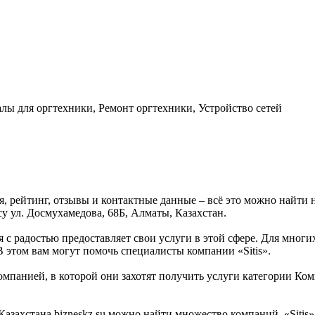
лы для оргтехники, Ремонт оргтехники, Устройство сетей
ия, рейтинг, отзывы и контактные данные – всё это можно найти
су ул. Досмухамедова, 68Б, Алматы, Казахстан.
ая с радостью предоставляет свои услуги в этой сфере. Для многи
В этом вам могут помочь специалисты компании «Sitis».
мпанией, в которой они захотят получить услуги категории Комп
ахстана bizneskz.su можно найти множество компаний. «Sitis» -