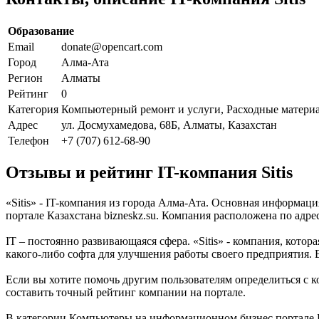
Образование
Email
donate@opencart.com
Город
Алма-Ата
Регион
Алматы
Рейтинг
0
Категория
Компьютерный ремонт и услуги, Расходные материа
Адрес
ул. Досмухамедова, 68Б, Алматы, Казахстан
Телефон
+7 (707) 612-68-90
Отзывы и рейтинг IT-компания Sitis
«Sitis» - IT-компания из города Алма-Ата. Основная информац
портале Казахстана bizneskz.su. Компания расположена по адре
IT – постоянно развивающаяся сфера. «Sitis» - компания, котор
какого-либо софта для улучшения работы своего предприятия. 
Если вы хотите помочь другим пользователям определиться с ко
составить точный рейтинг компании на портале.
В категории Компьютеры на информационном бизнес портале Каз