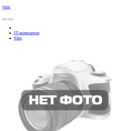
Sitis
IT-компании
Sitis