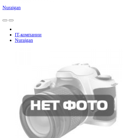
Nuraigan
IT-компании
Nuraigan