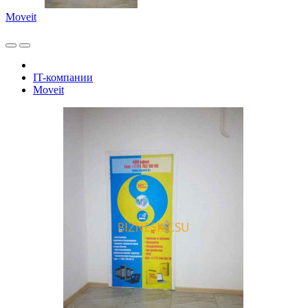
Moveit
IT-компании
Moveit