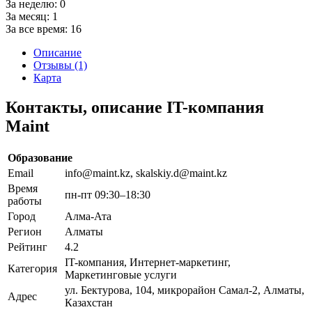
За неделю:
0
За месяц:
1
За все время:
16
Описание
Отзывы (1)
Карта
Контакты, описание IT-компания
Maint
Образование
Email
info@maint.kz, skalskiy.d@maint.kz
Время
пн-пт 09:30–18:30
работы
Город
Алма-Ата
Регион
Алматы
Рейтинг
4.2
IT-компания, Интернет-маркетинг,
Категория
Маркетинговые услуги
ул. Бектурова, 104, микрорайон Самал-2, Алматы,
Адрес
Казахстан