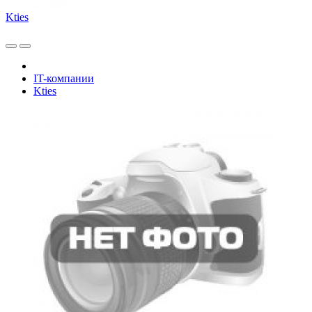
Kties
IT-компании
Kties