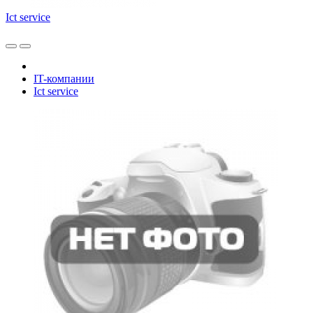
Ict service
IT-компании
Ict service