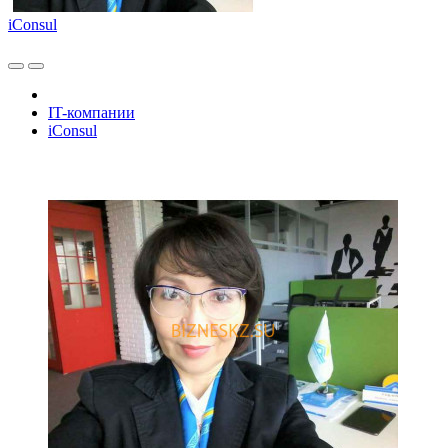
iConsul
IT-компании
iConsul