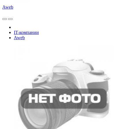
Aweb
IT-компании
Aweb