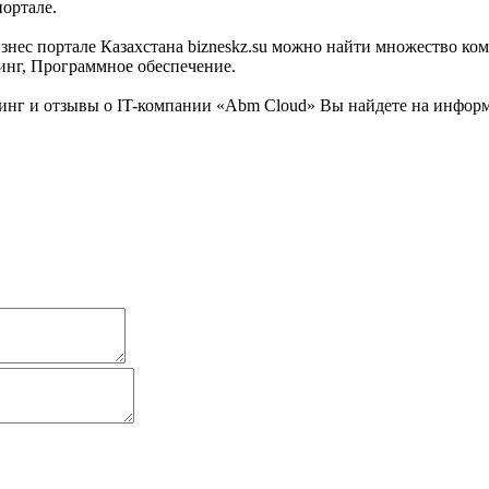
ортале.
ес портале Казахстана bizneskz.su можно найти множество комп
тинг, Программное обеспечение.
нг и отзывы о IT-компании «Abm Cloud» Вы найдете на информац